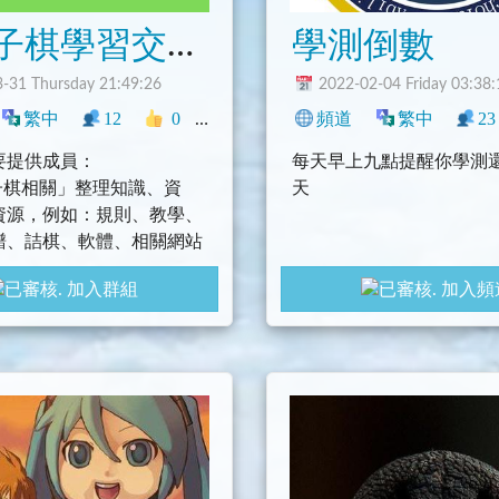
子棋學習交流群
學測倒數
-31 Thursday 21:49:26
2022-02-04 Friday 03:38:
動物
繁中
臺灣
12
學術
0
生活
中文圈
頻道
社群
遊戲
繁中
興趣
23
要提供成員：
每天早上九點提醒你學測
五子棋相關」整理知識、資
天
資源，例如：規則、教學、
譜、詰棋、軟體、相關網站
加入群組
加入頻
「與五子棋不相關」的話題等
空的聊天空間。
習交流頻道：
5
習交流聊天群：
5Chat