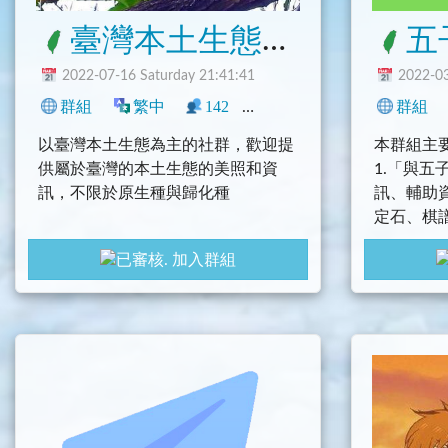
臺灣本土生態分享（各環保、動保、植保、海保寶寶退散）
五
2022-07-16 Saturday 21:41:41
2022-03
群組
繁中
142
0
生活
地區
群組
新聞
以臺灣本土生態為主的社群，歡迎提
本群組主
供屬於臺灣的本土生態的美照和資
1.「與
訊，不限於原生種與歸化種
訊、輔助
定石、棋
歡迎討論各生態議題，但，請保持就
。
加入群組
事論事，實事求事的基本精神，理想
2.以及
太美好，現實很殘酷，本群嚴禁各環
等天馬行
保、動保、植保、海保團體打廣告，
宣導不切實際之理念…
五子棋學
@Connect
五子棋學
@Connect