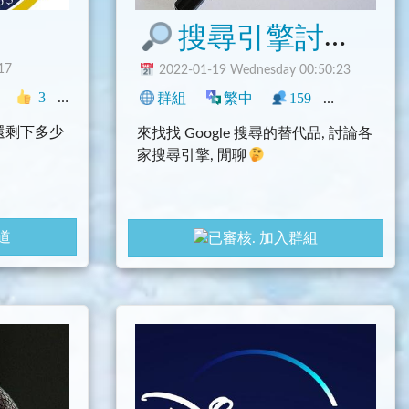
搜尋引擎討論
17
2022-01-19 Wednesday 00:50:23
閒聊
3
臺灣
學術
其它
群組
繁中
159
5
中文
還剩下多少
來找找 Google 搜尋的替代品, 討論各
家搜尋引擎, 閒聊
道
加入群組