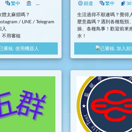
社群
繁中
遊戲
閒聊
11
生活
臺灣
頻道
閒聊
繁中
30
軟體太麻煩嗎？
生活過得不順遂嗎？覺得
agram / LINE / Telegram
麼意義嗎？遇到各種瓶頸
加入
操、各種鳥事！歡迎前來
，不用審核
水！
聊天！
使用機器人
加入頻
活在這時代的我們又窮又
向，過得好像不怎麼幸福
道怎麼樣可以更好。
歡迎投稿負能量，聯繫
@z
30300000