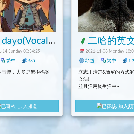
Miku dayo(Vocaloid音樂分享)
二哈的英文學
-14 Sunday 00:54:25
2021-11-08 Monday 18:0
繁中
385
3
資源
臺灣
頻道
影音
動漫
繁中
興趣
1.
的音樂，大多是無損檔案
立志用清楚&簡單的方式
文法!
並且活用於生活中~
平常會分享英文時事文化 
加入頻道
加入頻
源、文法的解析、考題的