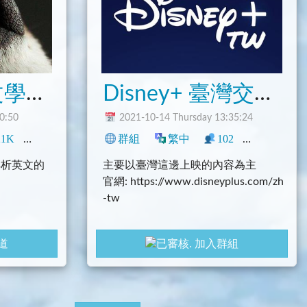
Disney+ 臺灣交流群
習坊
0:50
2021-10-14 Thursday 13:35:24
21K
0
生活
學術
群組
繁中
102
0
中文
解析英文的
主要以臺灣這邊上映的內容為主
官網: https://www.disneyplus.com/zh
-tw
、有趣的資
本群為「非官方」群組
道
加入群組
分享等等
禁簡體
請勿張貼盜版連結、任何形式的廣告
禁止討論政治/任何形式的違法內容