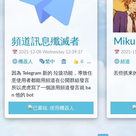
頻道訊息殲滅者
2021-12-08 Wednesday 12:39:37
2021-11
機器人
繁中
0
中文圈
程式
頻道
其它
因為 Telegram 新的 垃圾功能，導致任
丟些抓來
意使用者都能用頻道在公開群組發言
所以虎虎寫了一個誰用頻道發言就 ba
n 他的 bot
如果不嫌棄的話歡迎拉去用
使用機器人
只需要給予他 ban 跟 delete message
的權限就行