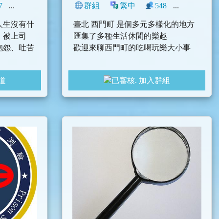
7
2
生活
中文圈
群組
臺灣
繁中
548
10
生
人生沒有什
臺北 西門町 是個多元多樣化的地方
、被上司
匯集了多種生活休閒的樂趣
抱怨、吐苦
歡迎來聊西門町的吃喝玩樂大小事
道
加入群組
忙又沒有方
，但又不知
ackjimmy4