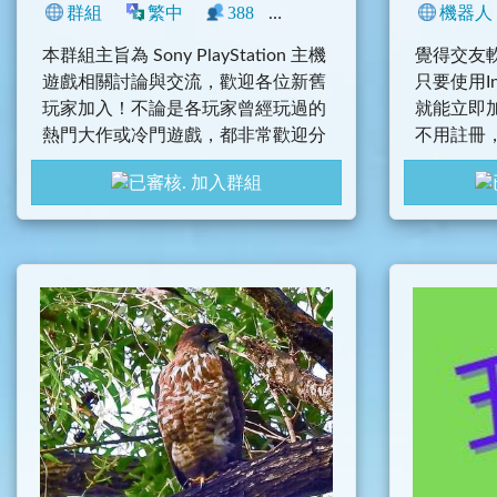
群組
繁中
388
0
中文圈
香港
機器人
臺灣
本群組主旨為 Sony PlayStation 主機
覺得交友
遊戲相關討論與交流，歡迎各位新舊
只要使用Inst
玩家加入！不論是各玩家曾經玩過的
就能立即
熱門大作或冷門遊戲，都非常歡迎分
不用註冊
享遊戲體驗。
立刻開始
加入群組