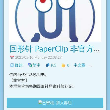
五子棋學習交流聊天群：
@Connect5Chat
回形针 PaperClip 非官方粉丝群
2021-05-10 Monday 22:09:27
群組
簡中
165
0
中文圈
科技
學術
你的当代生活说明书。
【非官方】
本群主旨为每期回形针严肃科普补充。
加入群組