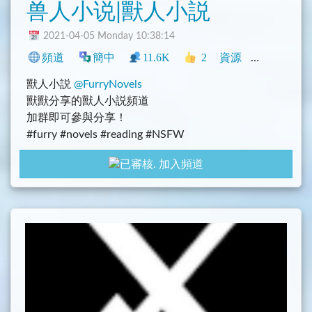
兽人小说|獸人小説
2021-04-05 Monday 10:38:14
頻道
簡中
11.6K
2
資源
中文圈
N
獸人小説
@FurryNovels
獸獸分享的獸人小説頻道
加群即可參與分享！
#furry #novels #reading #NSFW
#獸人 #閲讀 #小説
加入頻道
ＴＧ指南 te.legra.ph/TNTwwxs-09-08-06
中文群組
@FurryNovels [27]