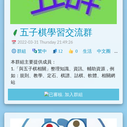
五子棋學習交流群
2022-03-31 Thursday 21:49:26
群組
繁中
12
0
生活
中文圈
社群
本群組主要提供成員：
1.「與五子棋相關」整理知識、資訊、輔助資源，例
如：規則、教學、定石、棋譜、詰棋、軟體、相關網
站
。
加入群組
2.以及「與五子棋不相關」的話題等等天馬行空的聊
天空間。
五子棋學習交流頻道：
@Connect5