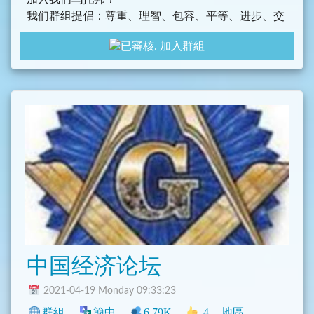
我们群组提倡：尊重、理智、包容、平等、进步、交
友、团结、探索。
加入群組
所以各位加入我们乌托邦不用担心那些不尊重，歧视
的事件，还有那种旧人或者管理员歧视新人的事情~
不管你有任何烦恼、压力、工作上的问题还是头发越
来越秃、等等的任何东西，各位都可以来我们的群组
聊聊~
最后在这里再次欢迎与希望各位各位的加入！欢迎来
到乌托邦，让我们一起共建美好理想乡！
中国经济论坛
2021-04-19 Monday 09:33:23
群組
簡中
6.79K
4
地區
新聞
中文