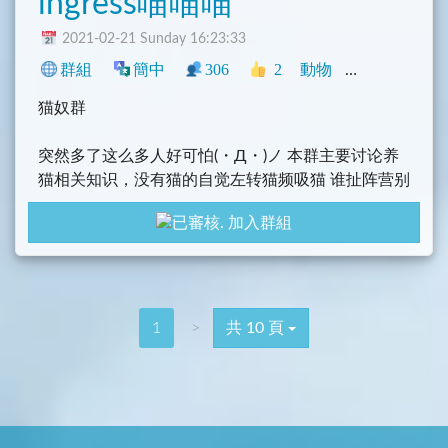
ingress喵喵喵
2021-02-21 Sunday 16:23:33
群組
簡中
306
2
動物
中文圈
社群
猫奴群
突然多了这么多人好可怕(・Д・)ノ 本群主要讨论养
猫相关知识，没有猫的自觉左转猫频吸猫 谁扯阵营别
怪群主爆炸
加入群組
科学喂养，适龄绝育，疫苗打齐，不离不弃。广告、
币圈、政治，注意车速，没有username等一律直接踢
噢(・∀・)
猫咪频道：
@miaowu
1
>
共 10 頁