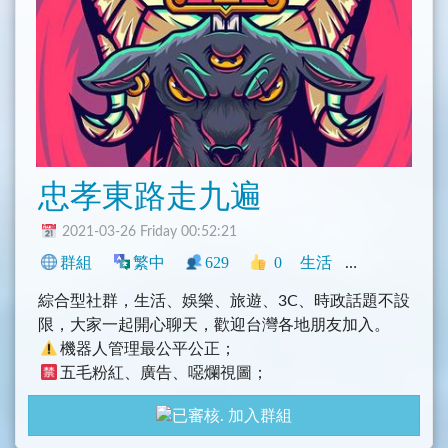
忠孝東路走九遍
2021-03-26 Friday 00:52:21
群組
繁中
629
0
生活
中文圈
臺灣
綜合型社群，生活、娛樂、旅遊、3C、時政話題不設
限，大家一起開心聊天，歡迎台灣各地朋友加入。
機器人管理最公平公正；
五毛粉紅、廣告、噁爛視圖；
語言包/導航索引/GIF貼圖
加入群組