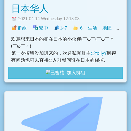
日本华人
2021-04-14 Wednesday 12:18:03
群組
繁中
147
6
生活
地區
中文圈
欢迎想来日本的和在日本的小伙伴(￣ω￣(￣ω￣〃
(￣ω￣〃)ゝ
第一次按错没加进来的，欢迎私聊群主
@YollyY
解锁
有问题也可以直接@入群就问谁在日本的踢掉.
加入群組