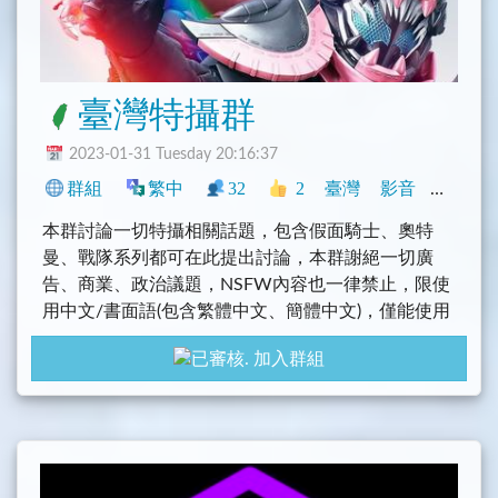
臺灣特攝群
2023-01-31 Tuesday 20:16:37
群組
繁中
32
2
臺灣
影音
動漫
本群討論一切特攝相關話題，包含假面騎士、奧特
曼、戰隊系列都可在此提出討論，本群謝絕一切廣
告、商業、政治議題，NSFW內容也一律禁止，限使
用中文/書面語(包含繁體中文、簡體中文)，僅能使用
他國語言之人士請見諒。
加入群組