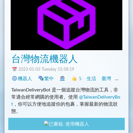
台灣物流機器人
2023-01-03 Tuesday 15:58:19
機器人
繁中
5
生活
臺灣
其它
TaiwanDeliveryBot 是一個追蹤台灣物流的工具，非
常適合經常網購的使用者。使用
@TaiwanDeliveryBo
t
，你可以方便地追蹤你的包裹，掌握最新的物流狀
態。
使用機器人
網購越來越方便，但是有時候我們會擔心自己的包裹
有沒有在運送途中遺失。
@TaiwanDeliveryBot
就是