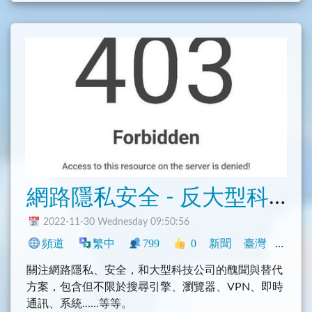
為了解決這個問題而設計的，它可以讓你隨時隨地查
看包裹的狀態。
不管你是網購新手還是老手，
@TaiwanDeliveryBot
都是一個非常實用的工具。它的操作非常簡單，只要
輸入你的訂單號碼即可立即查詢。
@TaiwanDeliveryBot
還有更多的功能，例如可以設
定提醒，當你的包裹到達目的地時會收到通知。這樣
你就不用每天都打開 app 來查詢了。
網路隱私安全 - 反大型科技公司壟斷消息
總而言之，
@TaiwanDeliveryBot
是一個不可多得的
工具，非常適合經常網購的使用者。如果你常常在網
2022-11-30 Wednesday 09:50:56
購，一定要試試看
@TaiwanDeliveryBot
，它一定會
頻道
繁中
799
0
新聞
臺灣
程式
讓你的生活更加方便。
關注網路隱私、安全，和大型科技公司的醜聞與替代
方案，包含但不限於搜尋引擎、瀏覽器、VPN、即時
通訊、系統......等等。