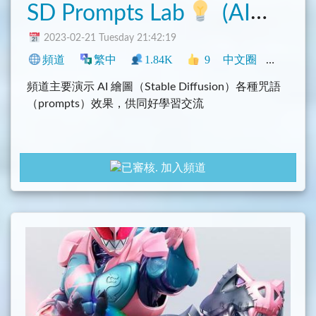
SD Prompts Lab
(AI繪圖咒術研究室)
2023-02-21 Tuesday 21:42:19
頻道
繁中
1.84K
9
中文圈
香港
臺
頻道主要演示 AI 繪圖（Stable Diffusion）各種咒語
（prompts）效果，供同好學習交流
加入頻道