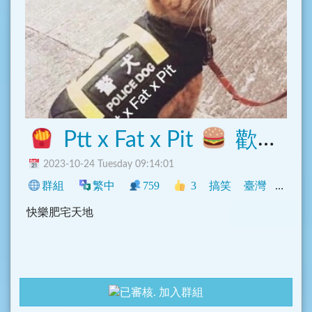
Ptt x Fat x Pit
歡樂溫馨和平肥宅窩
2023-10-24 Tuesday 09:14:01
群組
繁中
759
3
搞笑
臺灣
動漫
快樂肥宅天地
加入群組