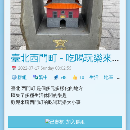
臺北西門町 - 吃喝玩樂來𨑨迌
2022-07-17 Sunday 03:02:55
群組
繁中
548
10
生活
地區
臺灣
臺北 西門町 是個多元多樣化的地方
匯集了多種生活休閒的樂趣
歡迎來聊西門町的吃喝玩樂大小事
加入群組