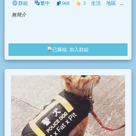
群組
繁中
968
3
生活
地區
臺灣
無簡介
加入群組