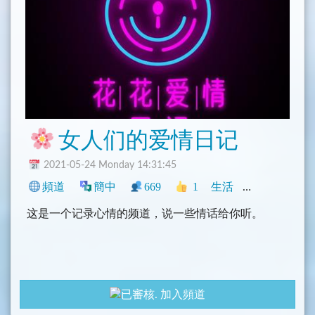
女人们的爱情日记
2021-05-24 Monday 14:31:45
頻道
簡中
669
1
生活
中文圈
NS
这是一个记录心情的频道，说一些情话给你听。
加入頻道