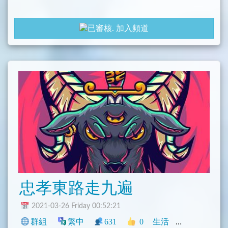
加入頻道
忠孝東路走九遍
2021-03-26 Friday 00:52:21
群組
繁中
631
0
生活
中文圈
臺灣