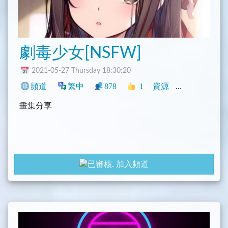
劇毒少女[NSFW]
2021-05-27 Thursday 18:30:20
頻道
繁中
878
1
資源
中文圈
NS
畫集分享
加入頻道