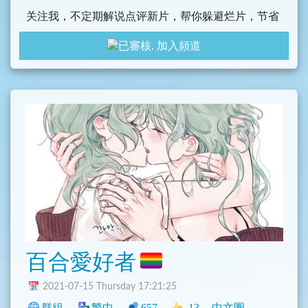
关注我，不定期解说点评新片，帮你躲避烂片，节省
票钱。
加入頻道
有什么想看的片子请在评论区回复我，谢谢
百合愛好者
2021-07-15 Thursday 17:21:25
群組
繁中
657
13
中文圈
NSFW