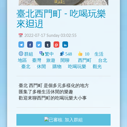
臺北西門町 - 吃喝玩樂
來𨑨迌
2022-07-17 Sunday 03:02:55
群組
繁中
548
10
生活
地區
臺灣
旅遊
閒聊
西門町
台北
臺北
休閒
購物
吃喝玩樂
觀光
臺北 西門町 是個多元多樣化的地方
匯集了多種生活休閒的樂趣
歡迎來聊西門町的吃喝玩樂大小事
加入群組