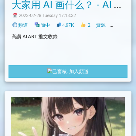
大家用 AI 画什么？ - AI ART
2023-02-28 Tuesday 17:13:32
頻道
簡中
4.97K
2
資源
中文圈
興
高讚 AI ART 推文收錄
加入頻道