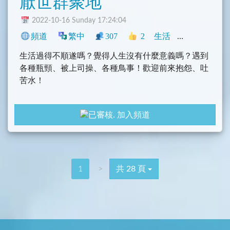
厭世群聚地
2022-10-16 Sunday 17:24:04
頻道
繁中
307
2
生活
中文圈
臺灣
生活過得不順遂嗎？覺得人生沒有什麼意義嗎？遇到
各種瓶頸、被上司操、各種鳥事！歡迎前來抱怨、吐
苦水！
活在這時代的我們又窮又忙又沒有方向，過得好像不
加入頻道
怎麼幸福，但又不知道怎麼樣可以更好。
歡迎投稿負能量，聯繫
@zackjimmy430300000
1
>
共 28 頁