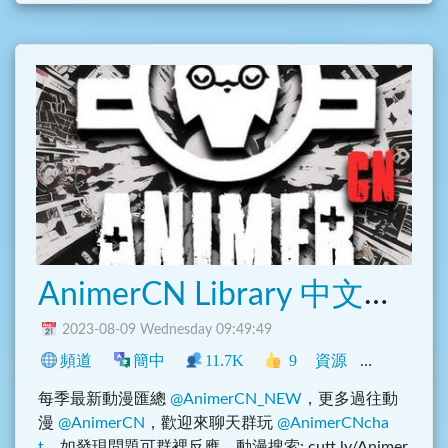
AnimerCN Library 中文動漫库
2023-08-09 Wednesday 09:49:49
頻道
簡中
11.7K
9
資源
中文圈
影
每季最新動漫匯總
@AnimerCN_NEW
，更多過往動
漫
@AnimerCN
，歡迎來聊天群玩
@AnimerCNcha
t
，如發現問題可群裡反應，動漫搜索: cutt.ly/Animer