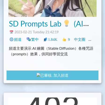
SD Prompts Lab
(AI繪圖咒術研究室)
2023-02-21 Tuesday 21:42:19
頻道
繁中
1.84K
9
中文圈
香港
臺
頻道主要演示 AI 繪圖（Stable Diffusion）各種咒語
（prompts）效果，供同好學習交流
加入頻道