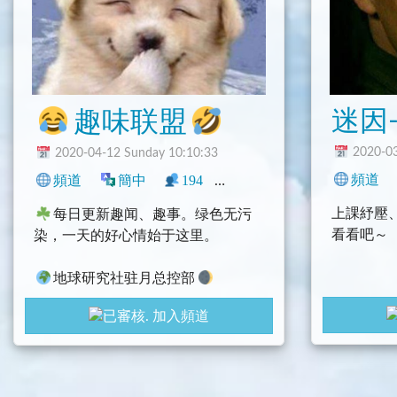
迷因-
趣味联盟
2020-03
2020-04-12 Sunday 10:10:33
頻道
頻道
簡中
194
0
搞笑
新聞
中文圈
上課紓壓
每日更新趣闻、趣事。绿色无污
看看吧～
染，一天的好心情始于这里。
地球研究社驻月总控部
不定时分享代理、软件、影视、开
加入頻道
车、福利、资源
聊天群组
@Freeworldwithbot
更多频道
@EarthRS