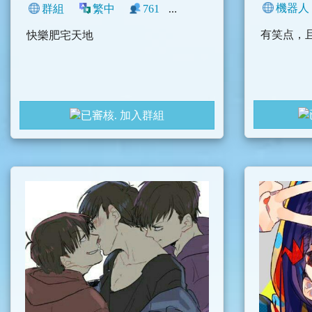
機器人
群組
繁中
761
3
搞笑
臺灣
動漫
有笑点，
快樂肥宅天地
加入群組