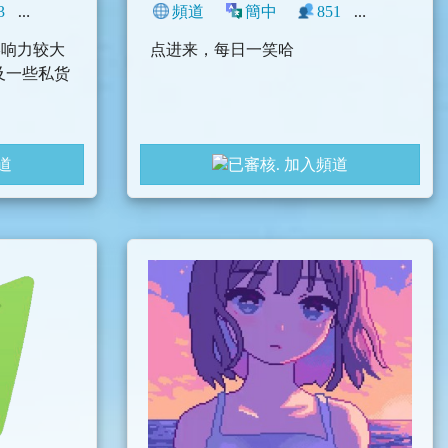
3
0
生活
搞笑
頻道
中文圈
簡中
851
0
搞笑
影响力较大
点进来，每日一笑哈
及一些私货
道
加入頻道