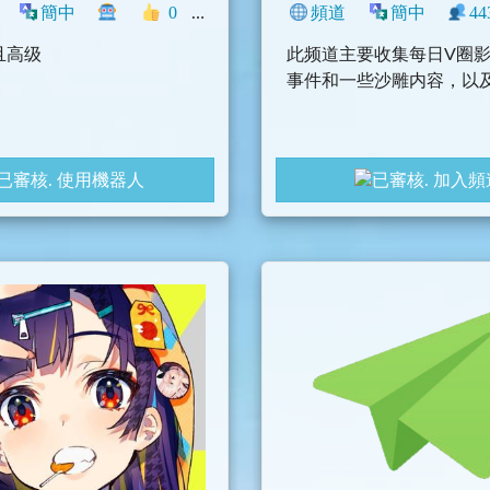
簡中
0
搞笑
中文圈
頻道
簡中
44
遊戲
興趣
閒聊
且高级
此频道主要收集每日V圈
事件和一些沙雕内容，以
使用機器人
加入頻