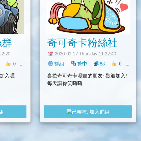
絲群
奇可奇卡粉絲社
22:20
2020-02-27 Thursday 11:22:40
0
搞笑
臺灣
興趣
群組
繁中
88
0
生活
歡加入喔
喜歡奇可奇卡漫畫的朋友~歡迎加入!
每天讓你笑嗨嗨
組
加入群組