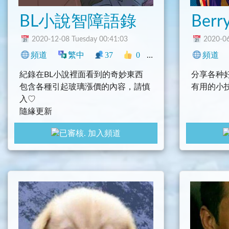
BL小說智障語錄
2020-12-08 Tuesday 00:41:03
2020-06
頻道
繁中
37
0
搞笑
臺灣
閒聊
頻道
紀錄在BL小說裡面看到的奇妙東西
分享各种
包含各種引起玻璃漲價的內容，請慎
有用的小
入♡
隨緣更新
加入頻道