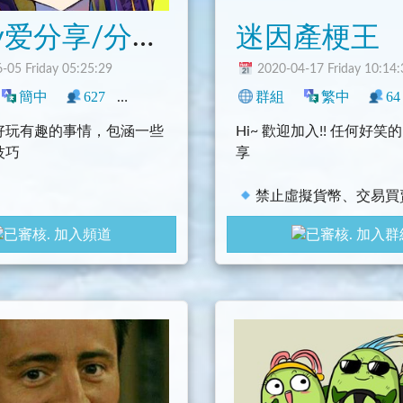
Berry爱分享/分享各种搞笑和技术内容
迷因產梗王
-05 Friday 05:25:29
2020-04-17 Friday 10:14:
簡中
627
0
搞笑
中文圈
群組
閒聊
繁中
64
好玩有趣的事情，包涵一些
Hi~ 歡迎加入!! 任何好
技巧
享
禁止虛擬貨幣、交易買
騷擾詐騙。
加入頻道
加入群