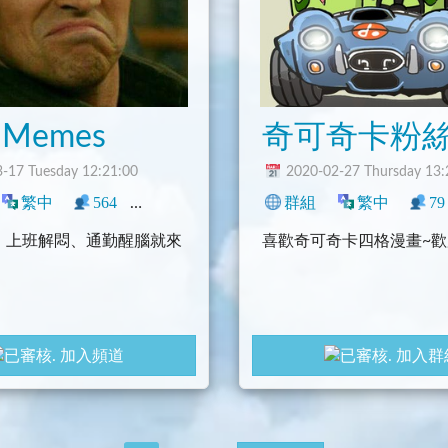
Memes
奇可奇卡粉
-17 Tuesday 12:21:00
2020-02-27 Thursday 13:
繁中
564
5
搞笑
中文圈
群組
繁中
79
、上班解悶、通勤醒腦就來
喜歡奇可奇卡四格漫畫~
加入頻道
加入群