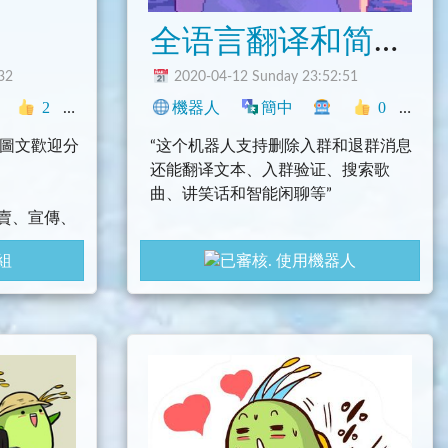
全语言翻译和简单的入群验证 - Be the best Yuhe
32
2020-04-12 Sunday 23:52:51
2
搞笑
臺灣
機器人
簡中
0
搞笑
笑的圖文歡迎分
“这个机器人支持删除入群和退群消息
还能翻译文本、入群验证、搜索歌
曲、讲笑话和智能闲聊等”
賣、宣傳、
是我
組
使用機器人
我就是大明湖畔的夏雨荷
那个最好的
夏 雨 荷 ！！！
Hi,I'm Yuhe.You can add me to your gr
oup,this way I can help you welcome
everyone.