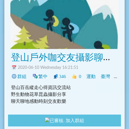
登山戶外咖交友攝影聊天分享群
2020-06-10 Wednesday 16:21:51
群組
繁中
346
0
運動
臺灣
旅遊
登山百岳縱走心得資訊交流站
野生動物花草昆蟲攝影分享
聊天聊地感動時刻交友歡樂
加入群組