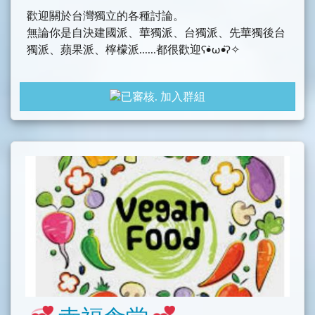
歡迎關於台灣獨立的各種討論。
無論你是自決建國派、華獨派、台獨派、先華獨後台
獨派、蘋果派、檸檬派......都很歡迎ʕ•̀ω•́ʔ✧
加入群組