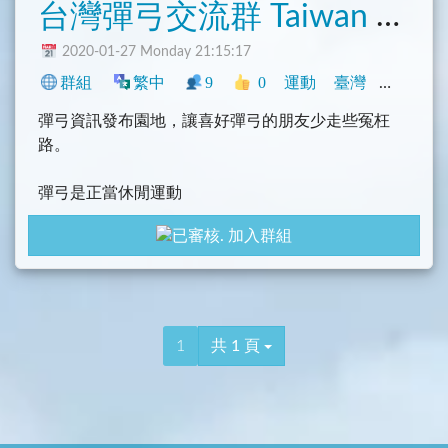
台灣彈弓交流群 Taiwan Slingshot
2020-01-27 Monday 21:15:17
群組
繁中
9
0
運動
臺灣
興趣
彈弓資訊發布園地，讓喜好彈弓的朋友少走些冤枉
路。
彈弓是正當休閒運動
依據社會秩序維護法、槍砲彈藥刀械管制條例、野生
加入群組
動物保護法等相關法令。
請弓友們潔身自愛，一起來維護這項良好的運動。
1
共 1 頁