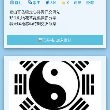
群組
繁中
346
0
運動
臺灣
旅遊
登山百岳縱走心得資訊交流站
野生動物花草昆蟲攝影分享
聊天聊地感動時刻交友歡樂
加入群組