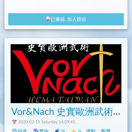
加入群組
Vor&Nach 史實歐洲武術會(HEMA)
2020-02-15 Saturday 16:09:41
頻道
繁中
26
0
運動
臺灣
學術