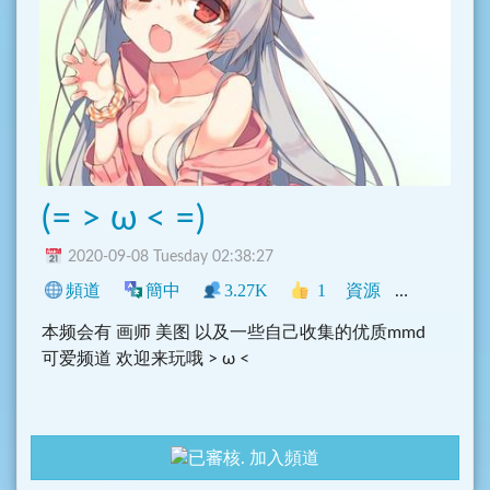
(= > ω < =)
2020-09-08 Tuesday 02:38:27
頻道
簡中
3.27K
1
資源
中文圈
動
本频会有 画师 美图 以及一些自己收集的优质mmd
可爱频道 欢迎来玩哦 > ω <
加入頻道