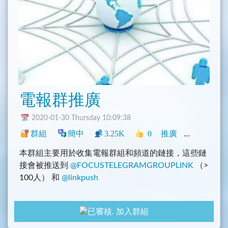
電報群推廣
2020-01-30 Thursday 10:09:38
群組
簡中
3.25K
0
推廣
中文圈
香
本群組主要用於收集電報群組和頻道的鏈接，這些鏈
接會被推送到
@FOCUSTELEGRAMGROUPLINK
（>
100人） 和
@linkpush
加入群組