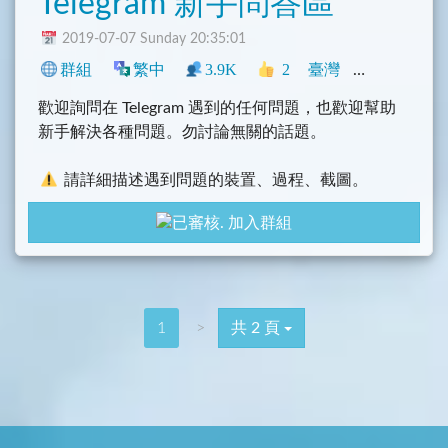
Telegram 新手問答區
2019-07-07 Sunday 20:35:01
群組
繁中
3.9K
2
臺灣
Telegram
歡迎詢問在 Telegram 遇到的任何問題，也歡迎幫助
新手解決各種問題。勿討論無關的話題。
請詳細描述遇到問題的裝置、過程、截圖。
加入群組
原則上歡迎任何人，但限定只能使用「正體中
文」。
要友善、有禮貌、和平、不搗亂鬧群，態度不佳
者則考慮禁言處分。
1
>
共 2 頁
討論 Telegram 重要事件、詢問 Telegram 使用上
的問題…。
簡體字、廣告、垃圾、徵人、NSFW、人身攻