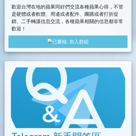
歡迎台灣在地的蘋果同好們交流各種蘋果心得，不管
是硬體或者軟體、周邊或者配件、團購或者打折促
銷、二手轉讓信息交流，各種蘋果相關的信息都非常
歡迎！
—————————————————————
加入群組
本群以台灣在地蘋果使用者為主，請大家共同維護良
好交流環境
群內發言討論請理性友善、勿引戰，禁止一切惡意連
結、政治、民族情節的討論，勿人身攻擊及騷擾群
友！
並請勿討論明顯非法或盜版軟體，違反者將會禁言，
情節嚴重將踢出群組～謝謝大家配合！