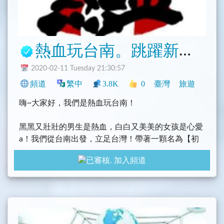
熱血玩台南。跳躍新世界
2020-02-11 Tuesday 21:30:57
頻道
繁中
3.8K
0
臺灣
旅遊
嗨~大家好，我們是熱血玩台南！
黑黑又壯壯的男生是熱血，白白又美美的女孩是心愛
a！我們從台南出發，立足台灣！帶著一顆名為【初
衷】的心，領著大家一起看見台灣和世界風景，吃遍
加入頻道
道地美食與小吃！我沒有太多頭銜稱號，但我有顆熱
血和腳踏實地的心。