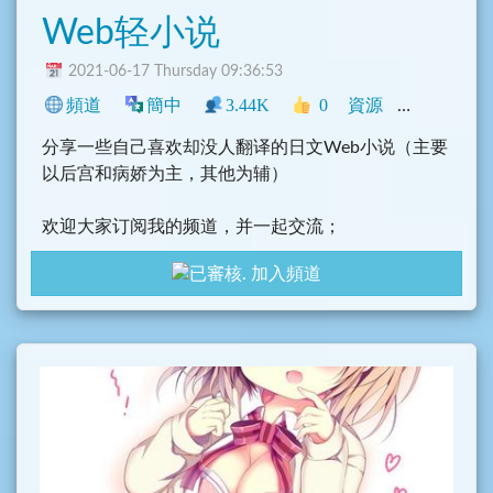
Web轻小说
2021-06-17 Thursday 09:36:53
頻道
簡中
3.44K
0
資源
中文圈
興
分享一些自己喜欢却没人翻译的日文Web小说（主要
以后宫和病娇为主，其他为辅）
欢迎大家订阅我的频道，并一起交流；
如果发现我翻译的有问题，也欢迎斧正。
加入頻道