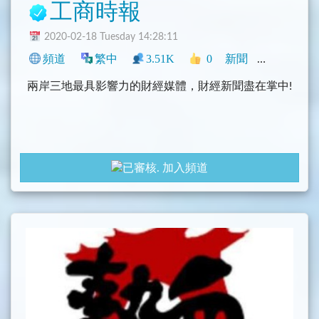
工商時報
2020-02-18 Tuesday 14:28:11
頻道
繁中
3.51K
0
新聞
中文圈
臺
兩岸三地最具影響力的財經媒體，財經新聞盡在掌中!
加入頻道