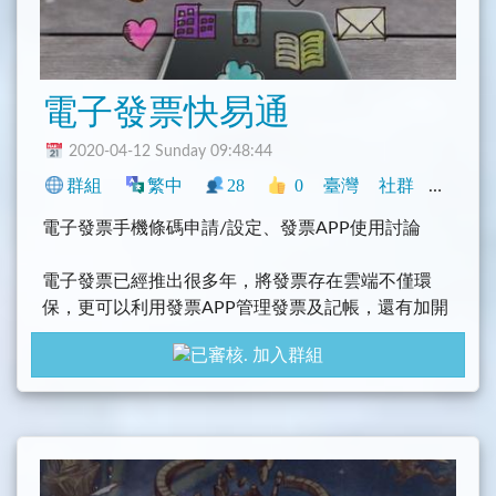
電子發票快易通
2020-04-12 Sunday 09:48:44
群組
繁中
28
0
臺灣
社群
閒聊
電子發票手機條碼申請/設定、發票APP使用討論
電子發票已經推出很多年，將發票存在雲端不僅環
保，更可以利用發票APP管理發票及記帳，還有加開
的雲端發票專屬獎，增加中獎機率!!好處多多!
加入群組
還沒申請手機條碼嗎?趕快來學習一下如何設定吧!