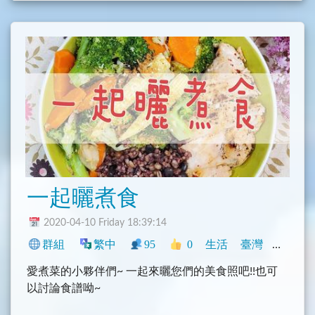
一起曬煮食
2020-04-10 Friday 18:39:14
群組
繁中
95
0
生活
臺灣
興趣
愛煮菜的小夥伴們~ 一起來曬您們的美食照吧!!也可
以討論食譜呦~