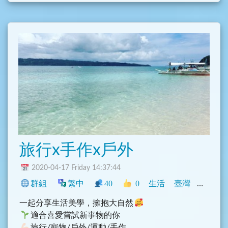
們的DNA，路線需要手牽手ㄧ起走出來，不能只等撿
到槍，需要自強不息
旅行x手作x戶外
2020-04-17 Friday 14:37:44
群組
繁中
40
0
生活
臺灣
旅遊
一起分享生活美學，擁抱大自然
適合喜愛嘗試新事物的你
旅行/寵物/戶外/運動/手作