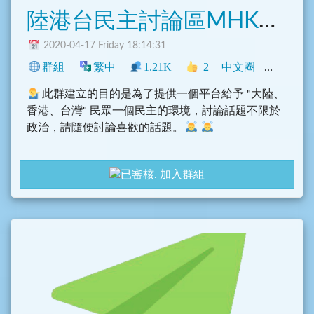
陸港台民主討論區MHKTW
2020-04-17 Friday 18:14:31
群組
繁中
1.21K
2
中文圈
香港
臺
此群建立的目的是為了提供一個平台給予 "大陸、
香港、台灣" 民眾一個民主的環境，討論話題不限於
政治，請隨便討論喜歡的話題。
加入群組