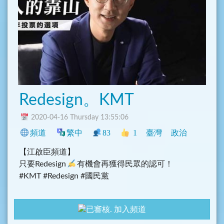
Redesign。KMT
2020-04-16 Thursday 13:55:06
頻道
繁中
83
1
臺灣
政治
【江啟臣頻道】
只要Redesign
有機會再獲得民眾的認可！
#KMT #Redesign #國民黨
國民黨改革之餘，更需要集結所有力量，不讓
國
加入頻道
家社稷毀於歹心人之手，理性、中庸、民生依然是我