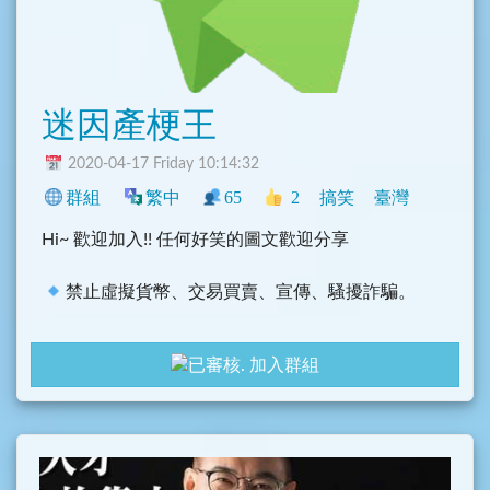
迷因產梗王
2020-04-17 Friday 10:14:32
群組
繁中
65
2
搞笑
臺灣
Hi~ 歡迎加入!! 任何好笑的圖文歡迎分享
禁止虛擬貨幣、交易買賣、宣傳、騷擾詐騙。
加入群組