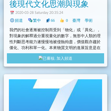
後現代文化思潮與現象
2020-03-28 Saturday 20:35:24
頻道
繁中
66
0
臺灣
學術
我們的社會逐漸被控制而受到「物化」或「異化」，
對現象的解釋過分重視量化的數字，無形中人類的理
性判斷思考能力遂慢慢地被侵蝕殆盡，價值觀亦趨於
僵化、功利和單一化。本來物質文明的進展旨意是在
於全面提昇我們的生活層次與品質，但實際上不然，
加入頻道
有些事物卻較以往更為退化，使得人的主體性逐漸模
糊和喪失。
後現代主義（post modernism），主要就是對過於訴
求普遍性、共通性、絕對性、規範性、統一性，且深
受科學與技術之工具性理性所影響的「現代主義」的
反動、質疑、批判，而興起的一種思潮。