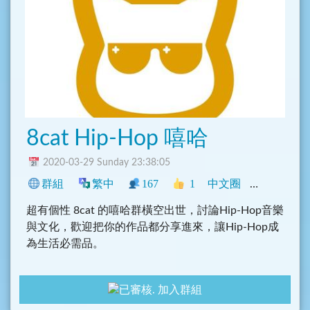
再次歡迎大家
也請大家廣邀身邊朋友加入 TG 哈啦群唷 ~
8cat Hip-Hop 嘻哈
2020-03-29 Sunday 23:38:05
群組
繁中
167
1
中文圈
影音
社群
超有個性 8cat 的嘻哈群橫空出世，討論Hip-Hop音樂
與文化，歡迎把你的作品都分享進來，讓Hip-Hop成
為生活必需品。
加入群組