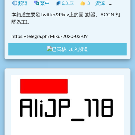
頻道
繁中
6.31K
3
資源
中文圈
臺
本頻道主要發Twitter&Pixiv上的圖 (動漫、ACGN 相
關為主)。
https://telegra.ph/Miku-2020-03-09
加入頻道
Twitter&Pixiv 美圖！萌圖！百合！桌布！二次元！A
CG！壁紙！色圖 (澀圖)！
友情連結:
@U3_Chat_Entrance
@roocc