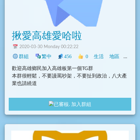
揪愛高雄愛哈啦
2020-03-30 Monday 00:22:22
群組
繁中
456
0
生活
地區
臺灣
歡迎高雄鄉民加入高雄板第一個TG群
本群很輕鬆，不要謾罵吵架，不要扯到政治，八大產
業也請繞道
和和氣氣，展現高雄人人情味~
加入群組
大家可以分享生活大小事，分享好吃情報，賣場揪團
分購
只要高雄點滿滿的就可以一起分享唷