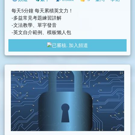
每天5分鐘 每天累積英文力！
-多益常見考題練習詳解
-文法教學、單字發音
-英文自介範例、模板懶人包
加入頻道
每週定時更新，歡迎想要學習英文的同學們，
一定要加入我們的頻道喔！