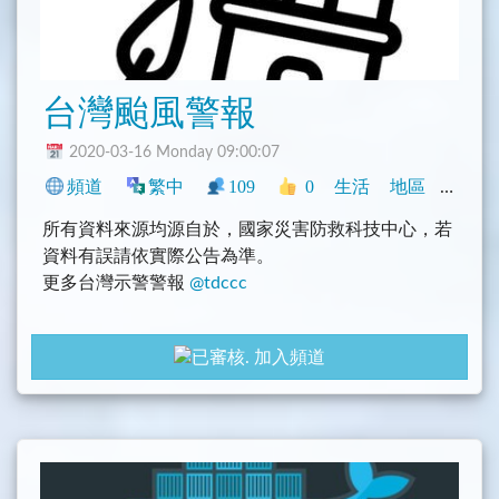
台灣颱風警報
2020-03-16 Monday 09:00:07
頻道
繁中
109
0
生活
地區
中文圈
所有資料來源均源自於，國家災害防救科技中心，若
資料有誤請依實際公告為準。
更多台灣示警警報
@tdccc
gayhub: https://github.com/tasi788/TaiwanAlertBot
加入頻道
================
Icons made by freepik
licensed by CC 3.0