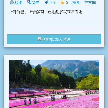
頻道
繁中
565
5
搞笑
中文圈
上課紓壓、上班解悶、通勤醒腦就來看看吧～
加入頻道