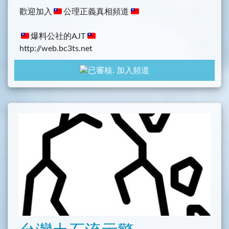
歡迎加入
公理正義真相頻道
爆料公社的AJT
http://web.bc3ts.net
加入頻道
AJT社群規範
真實事件評論留言自由分享，社員加入頻道皆可貼
文，可推薦優質社群頻道，若轉傳虛假不實的訊息，
與政商廣告宣傳，或針對社員人身攻擊(可受公評除
外)和私訊(對方同意除外且必須每次取得同意)，只要
發現或被檢舉，立即删除貼文留言或封鎖，請各位社
員共同糾察檢舉！
完全言論自由，只要不違反社群規範，彩虹黑白藍紅
綠，惟一不歡迎政治正確強迫症患者！各自立場，各
自表述，自由留言分享！沒有為反而反，只有公理正
義真相！希望大家一起做對的事，努力加油吧！