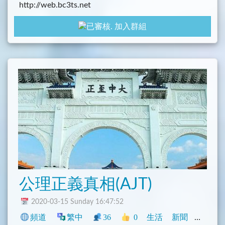
http://web.bc3ts.net
加入群組
AJT社群規範
真實事件評論留言自由分享，社員加入頻道皆可貼
文，可推薦優質社群頻道，若轉傳虛假不實的訊息，
與政商廣告宣傳，或針對社員人身攻擊(可受公評除
外)和私訊(對方同意除外且必須每次取得同意)，只要
發現或被檢舉，立即删除貼文留言或封鎖，請各位社
員共同糾察檢舉！
完全言論自由，只要不違反社群規範，彩虹黑白藍紅
綠，惟一不歡迎政治正確強迫症患者！各自立場，各
自表述，自由留言分享！沒有為反而反，只有公理正
義真相！希望大家一起做對的事，努力加油吧！
公理正義真相(AJT)
2020-03-15 Sunday 16:47:52
頻道
繁中
36
0
生活
新聞
中文圈