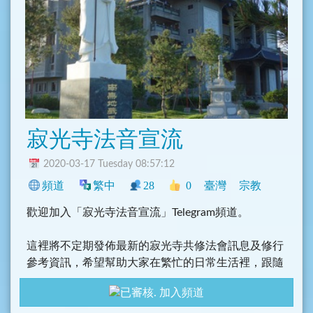
寂光寺法音宣流
2020-03-17 Tuesday 08:57:12
頻道
繁中
28
0
臺灣
宗教
歡迎加入「寂光寺法音宣流」Telegram頻道。
這裡將不定期發佈最新的寂光寺共修法會訊息及修行
參考資訊，希望幫助大家在繁忙的日常生活裡，跟隨
諸佛菩薩的精神及腳步，依佛法來改變自己，將佛法
加入頻道
的利益帶給身邊的親友。