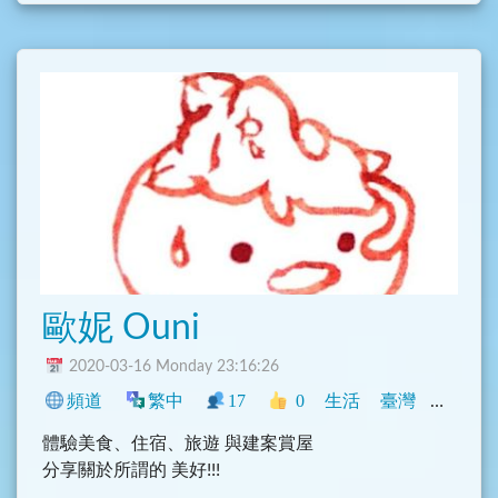
祝福您常隨佛學，不退菩提。南無阿彌陀佛
歐妮 Ouni
2020-03-16 Monday 23:16:26
頻道
繁中
17
0
生活
臺灣
旅遊
體驗美食、住宿、旅遊 與建案賞屋
分享關於所謂的 美好!!!