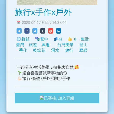
旅行x手作x戶外
2020-04-17 Friday 14:37:44
群組
繁中
41
0
生活
臺灣
旅遊
興趣
台灣美景
登山
手作
乾燥花
潛水
健行
攀岩
一起分享生活美學，擁抱大自然
適合喜愛嘗試新事物的你
旅行/寵物/戶外/運動/手作
加入群組