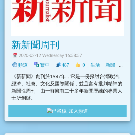
本群禁止討論無關話題
新新聞周刊
2020-02-12 Wednesday 16:58:57
頻道
繁中
487
0
生活
新聞
臺灣
《新新聞》創刊於1987年，它是一份探討台灣政治、
經濟、社會、文化及國際關係，並且富有批判精神的
新聞性周刊；由一群擁有二十多年新聞歷練的專業人
士所創辦。
加入頻道
自創刊以來，秉持著接受公共信託、戮力追求真相的
信念，以公是公非為依歸，並接受社會力量的監督。
《新新聞》企圖希望透過新聞媒體，對民主的成長發
揮積極的助力。