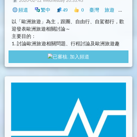
2020-02-12 Wednesday 20:33:43
頻道
繁中
49
0
臺灣
旅遊
興趣
以「歐洲旅遊」為主，跟團、自由行、自駕都行，歡
迎發表歐洲旅遊相關討論～
主要目的：
1. 討論歐洲旅遊相關問題、行程討論及歐洲旅遊趣
事，請記得禮貌性發問
加入頻道
2. 歐洲遊記、食記或住宿分享
3. 歐洲機票或者旅遊相關優惠資訊分享
4. 歐洲各種必吃美食、必買伴手禮等
5. 換匯心得、優惠
6. 記得加上國家類別，例如 #瑞士 #德國 等，方便後
面使用者查詢
本群禁止討論無關話題