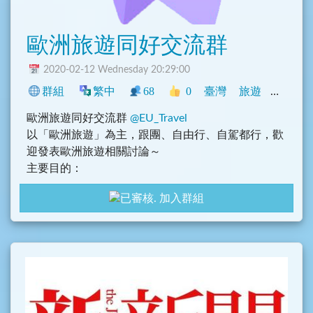
歐洲旅遊同好交流群
2020-02-12 Wednesday 20:29:00
群組
繁中
68
0
臺灣
旅遊
興趣
歐洲旅遊同好交流群
@EU_Travel
以「歐洲旅遊」為主，跟團、自由行、自駕都行，歡
迎發表歐洲旅遊相關討論～
主要目的：
1. 討論歐洲旅遊相關問題、行程討論及歐洲旅遊趣
加入群組
事，請記得禮貌性發問
2. 歐洲遊記、食記或住宿分享
3. 歐洲機票或者旅遊相關優惠資訊分享
4. 歐洲各種必吃美食、必買伴手禮等
5. 換匯心得、優惠
6. 記得加上國家類別，例如 #瑞士 #德國 等，方便後
面使用者查詢