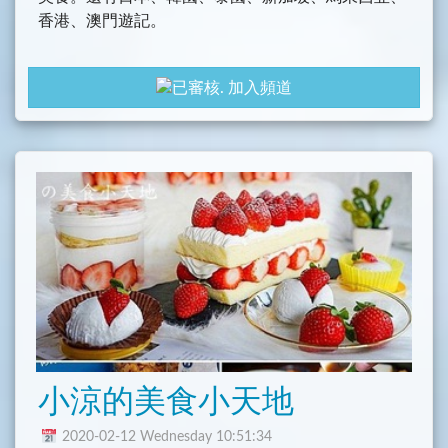
香港、澳門遊記。
網址： wudani.com
加入頻道
聯絡我 annie33601
@gmail
.com
IG ： wudani618
小涼的美食小天地
2020-02-12 Wednesday 10:51:34