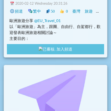
2020-02-12 Wednesday 20:31:26
頻道
繁中
50
0
臺灣
旅遊
興趣
歐洲旅遊分享
@EU_Travel_01
以「歐洲旅遊」為主，跟團、自由行、自駕都行，歡
迎發表歐洲旅遊相關討論～
主要目的：
1. 討論歐洲旅遊相關問題、行程討論及歐洲旅遊趣
加入頻道
事，請記得禮貌性發問
2. 歐洲遊記、食記或住宿分享
3. 歐洲機票或者旅遊相關優惠資訊分享
4. 歐洲各種必吃美食、必買伴手禮等
5. 換匯心得、優惠
6. 記得加上國家類別，例如 #瑞士 #德國 等，方便後
面使用者查詢
本群禁止討論無關話題