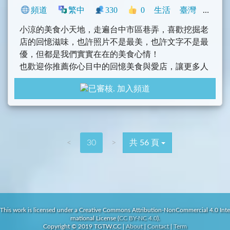
頻道
繁中
330
0
生活
臺灣
旅遊
小涼的美食小天地，走遍台中市區巷弄，喜歡挖掘老
店的回憶滋味，也許照片不是最美，也許文字不是最
優，但都是我們實實在在的美食心情！
也歡迎你推薦你心目中的回憶美食與愛店，讓更多人
可以吃到好吃的大餐小吃～～
加入頻道
<
30
>
共 56 頁
This work is licensed under a Creative Commons Attribution-NonCommercial 4.0 Inte
rnational License (
CC BY-NC 4.0
).
Copyright © 2019 TGTW.CC
|
About
|
Contact
|
Term