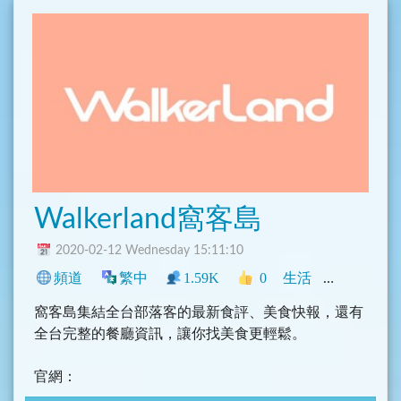
《新新聞》不屬於任何政治團體或是財團，超然於一
切黨派之外，也不代表任何政治力量，唯一希望代表
及扶植的力量是廣大的社會力量。
在內容呈現上，包含「政治」、「經濟」、「社
會」、「文化」、「兩岸關係」、「國際關係」；同
時也兼顧中央與地方的差距，試圖有所消弭。
Walkerland窩客島
fb.com/thejournalist/
2020-02-12 Wednesday 15:11:10
頻道
繁中
1.59K
0
生活
臺灣
旅遊
窩客島集結全台部落客的最新食評、美食快報，還有
全台完整的餐廳資訊，讓你找美食更輕鬆。
官網：
http://www.walkerland.com.tw/