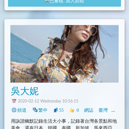
加入群組
2. 歐洲遊記、食記或住宿分享
3. 歐洲機票或者旅遊相關優惠資訊分享
4. 歐洲各種必吃美食、必買伴手禮等
5. 換匯心得、優惠
6. 記得加上國家類別，例如 #瑞士 #德國 等，方便後
面使用者查詢
本群禁止討論無關話題
吳大妮
2020-02-12 Wednesday 10:56:15
頻道
繁中
55
0
網誌
臺灣
旅遊
用詼諧幽默記錄生活大小事，記錄著台灣各景點和地
美食。還有日本、韓國、泰國、新加坡、馬來西亞、