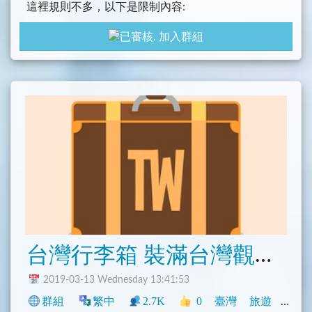
這裡規則不多，以下是限制內容:
1.閒聊盡量同時就同一個主題(不限制貼圖,GIF放置等
加入群組
回應
2.禁止洗圖亂板
3.同其他導航限制,不得有政治以及裸(如果是手機的
裸照再說[喂
4.各管理員可以判斷限制內容予以刪除(請先說明理由
並刪除,僅保留"刪除理由"
5.任何覺得需要討論的規定請在此群討論，若判定需
要可以增加或修改
6.管理員招募中
台灣行李箱 裝滿台灣觀光資訊！
2019-03-13 Wednesday 13:41:53
群組
繁中
2.7K
0
臺灣
旅遊
興趣