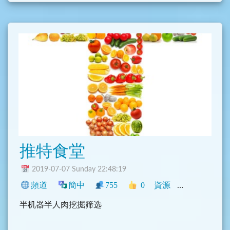
2. 日本遊記、食記或住宿的心得分享
3. 徵日本旅遊同伴、湊團
4. 讓售日本旅遊相關票卷
5. 日本機票或者旅遊相關優惠資訊分享
6. 日本各種必吃美食、必買藥妝電器 ...
7. 換匯心得、優惠
本群禁止討論無關話題，另有羞羞臉附屬隱藏群組，
有需要請搜 #公告 低調加入。
推特食堂
2019-07-07 Sunday 22:48:19
頻道
簡中
755
0
資源
中文圈
旅遊
半机器半人肉挖掘筛选