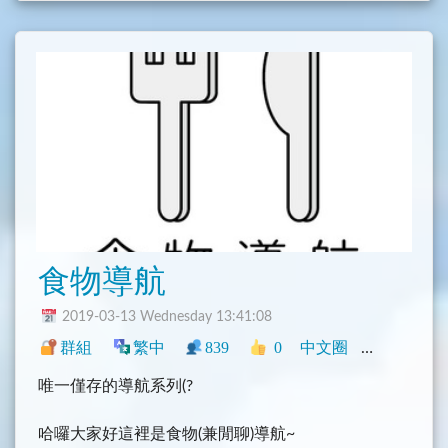
子頻道 (3)
萌樂 ‧ Meng Yue ：
@mnyue
TG 資訊：
@mnya_tg
TG 貼圖：
@mnya_sticker
食物導航
2019-03-13 Wednesday 13:41:08
群組
繁中
839
0
中文圈
臺灣
旅遊
唯一僅存的導航系列(?
哈囉大家好這裡是食物(兼閒聊)導航~