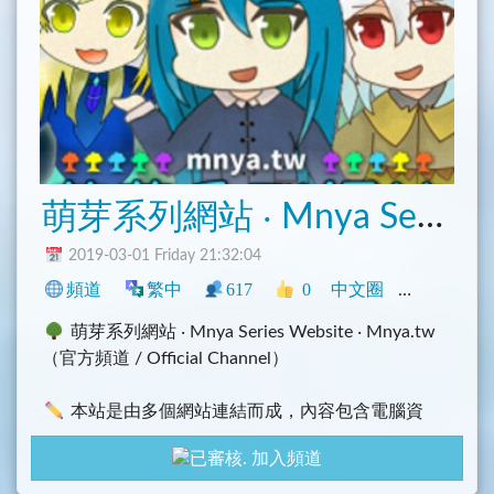
萌芽系列網站 ‧ Mnya Series Website
2019-03-01 Friday 21:32:04
頻道
繁中
617
0
中文圈
臺灣
程式
萌芽系列網站 ‧ Mnya Series Website ‧ Mnya.tw
（官方頻道 / Official Channel）
本站是由多個網站連結而成，內容包含電腦資
訊、學術整理、登山悠遊、公路記錄、美食分享、天
加入頻道
文氣象、音樂娛樂、二次元、遊戲伺服、創作開發等
多個領域，歡迎您常來瀏覽與長期關注！