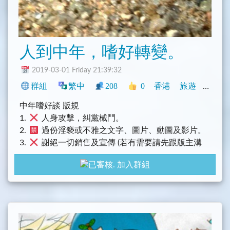
人到中年，嗜好轉變。
2019-03-01 Friday 21:39:32
群組
繁中
208
0
香港
旅遊
社群
中年嗜好談 版規
1.
人身攻擊，糾黨械鬥。
2.
過份淫褻或不雅之文字、圖片、動圖及影片。
3.
謝絕一切銷售及宣傳 (若有需要請先跟版主溝
通）
加入群組
4.
乜七都講。
5.
和而不同，天火同人。