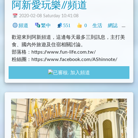
阿新愛玩樂//頻道
2020-02-08 Saturday 10:41:08
頻道
繁中
551
0
生活
網誌
臺灣
歡迎來到阿新頻道，這邊每天最多三則訊息，主打美
食、國內外旅遊及住宿相關討論。
部落格：https://www.fun-life.com.tw/
粉絲團：https://www.facebook.com/AShinnote/
Youtube：https://www.youtube.com/channel/UCNF
加入頻道
KsYwkf5lFaRuDf8IUIrA