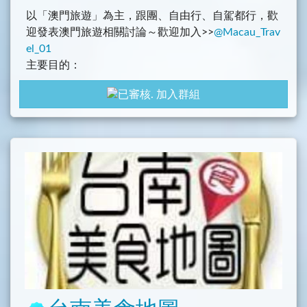
以「澳門旅遊」為主，跟團、自由行、自駕都行，歡
迎發表澳門旅遊相關討論～歡迎加入>>
@Macau_Trav
el_01
主要目的：
1. 討論澳門旅遊相關問題、行程討論及澳門旅遊趣
加入群組
事，請記得禮貌性發問
2. 澳門遊記、食記或住宿分享
3.澳門機票或者旅遊相關優惠資訊分享
4. 澳門各種必吃美食、必買伴手禮等
5. 換匯心得、優惠
6. 記得加上類別，例如 #美食 #旅遊 等，方便後面使
用者查詢
本群禁止討論無關話題