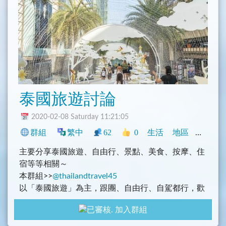
5. 換匯心得、優惠
6. 記得加上類別，例如 #美食 #旅遊 等，方便後面使
用者查詢
本群禁止討論無關話題
泰國旅遊討論
2020-02-08 Saturday 11:21:05
群組
繁中
62
0
生活
地區
旅遊
主要分享泰國旅遊、自由行、景點、美食、按摩、住
宿等等相關～
本群組>>
@thailandtravel45
以「泰國旅遊」為主，跟團、自由行、自駕都行，歡
迎發表泰國旅遊相關討論～
加入群組
主要目的：
1. 討論泰國旅遊相關問題、行程討論及泰國旅遊趣