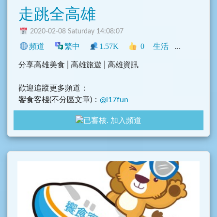
走跳全高雄
2020-02-08 Saturday 14:08:07
頻道
繁中
1.57K
0
生活
臺灣
旅遊
分享高雄美食│高雄旅遊│高雄資訊
歡迎追蹤更多頻道：
饗食客棧(不分區文章)：
@i17fun
走跳全台中：
@tc_goodlife
加入頻道
走跳全高雄：
@Kh_goodlife
走跳全屏東：
@pt_goodlife
-
本頻道由以多位部落客提供分享，有意願合作供稿的
部落客，請私訊：https://www.facebook.com/i17fu
n/