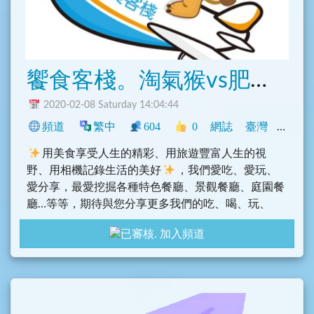
饗食客棧。淘氣猴vs肥獅子的旅食天堂
2020-02-08 Saturday 14:04:44
頻道
繁中
604
0
網誌
臺灣
旅遊
用美食享受人生的精彩、用旅遊豐富人生的視
野、用相機記錄生活的美好
，我們愛吃、愛玩、
愛分享，最愛挖掘各種特色餐廳、景觀餐廳、庭園餐
廳…等等，期待與您分享更多我們的吃、喝、玩、
樂。更多我們的資訊：https://i17fun.com/
加入頻道