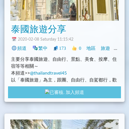
泰國旅遊分享
2020-02-08 Saturday 11:15:42
頻道
繁中
173
0
地區
旅遊
其它
主要分享泰國旅遊、自由行、景點、美食、按摩、住
宿等等相關～
本頻道>>
@thailandtravel45
以「泰國旅遊」為主，跟團、自由行、自駕都行，歡
迎發表泰國旅遊相關討論～
加入頻道
主要目的：
1. 討論泰國旅遊相關問題、行程討論及泰國旅遊趣
事，請記得禮貌性發問
2. 泰國遊記、食記或住宿分享
3. 泰國機票或者旅遊相關優惠資訊分享
4. 泰國各種必吃美食、必買伴手禮等