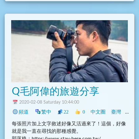
事，請記得禮貌性發問
2. 香港遊記、食記或住宿分享
3.香港機票或者旅遊相關優惠資訊分享
4. 香港各種必吃美食、必買伴手禮等
5. 換匯心得、優惠
6. 記得加上類別，例如 #美食 #旅遊 等，方便後面使
用者查詢
本群禁止討論無關話題
Q毛阿偉的旅遊分享
2020-02-08 Saturday 10:44:00
頻道
繁中
22
0
中文圈
臺灣
旅遊
每張照片加上文字敘述好像又活過來了！這個，好像
就是我一直在尋找的那種感覺。
部落格：https://www.stay-here.com.tw/