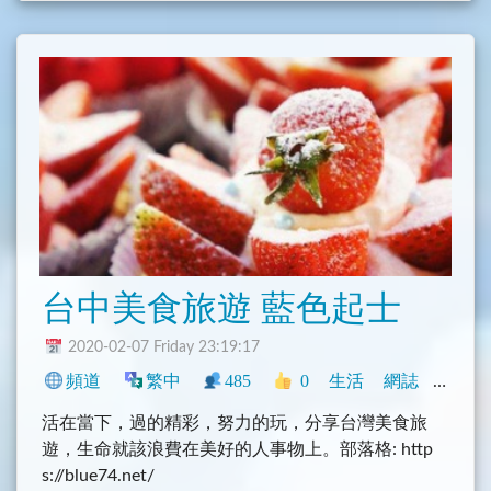
事，請記得禮貌性發問
2. 泰國遊記、食記或住宿分享
3. 泰國機票或者旅遊相關優惠資訊分享
4. 泰國各種必吃美食、必買伴手禮等
5. 換匯心得、優惠
6. 記得加上類別，例如 #美食 #旅遊 等，方便後面使
用者查詢
本群禁止討論無關話題
台中美食旅遊 藍色起士
2020-02-07 Friday 23:19:17
頻道
繁中
485
0
生活
網誌
臺灣
活在當下，過的精彩，努力的玩，分享台灣美食旅
遊，生命就該浪費在美好的人事物上。部落格: http
s://blue74.net/