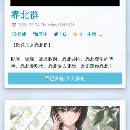
靠北群
2021-03-04 Thursday 00:00:26
群組
繁中
442
0
生活
中文圈
臺灣
【歡迎加入靠北群】
閒聊、唬爛、靠北政府、靠北共匪、靠北發生的時
事、靠北要吃啥、靠北要去哪玩、反正隨你靠北！
加入群組
禁止：色情、暴力血腥、引戰、謾罵、nmslese、
刷屏、騷擾群友，儘量別發和轉傳超長文章，或類似
表情符號，圖樣
轉發或網站 色情影片(有露點)-禁言1小時 / (無露點
煽情) 管理考量後決定
轉發或網站 色情影片(血腥or暴力擇一)-依照程度