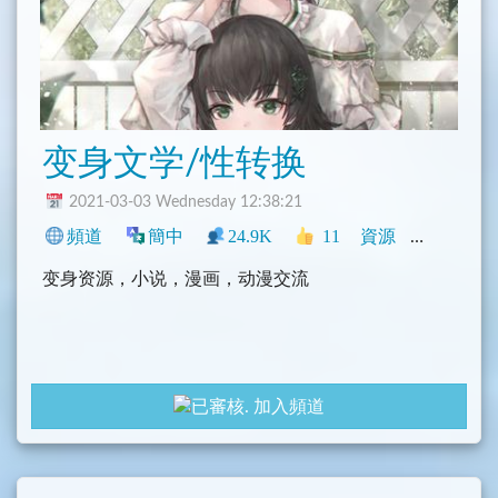
禁言3∼8小時或直接被踢出群組(根據管理裁定)
轉發或網站 戀童/人獸/亂倫-直接刪貼踢除沒有機
會。
变身文学/性转换
禁止在群內金錢往來，如有金錢糾紛，請自行私
訊解決，請勿在公頻公開討論，一經發現刪貼處理。
2021-03-03 Wednesday 12:38:21
這裡不是婚友社，請勿在群內公開徵婚、徵男/女
頻道
簡中
24.9K
11
資源
中文圈
朋友或騷擾私訊群友，如犯者，立即踢出本群。
变身资源，小说，漫画，动漫交流
嚴禁張貼廣告，要貼先付錢，否則直接被踢沒有
機會。
為防止惡意炸群，每天凌晨，台北時間( GMT+8)0
加入頻道
0AM∼6AM 時段，機械人會自動刪除全何人(管理員
除外)post的media