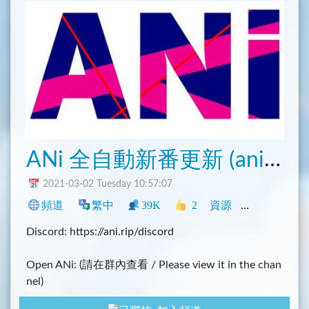
ANi 全自動新番更新 (anime)
2021-03-02 Tuesday 10:57:07
頻道
繁中
39K
2
資源
中文圈
影
Discord: https://ani.rip/discord
Open ANi: (請在群內查看 / Please view it in the chan
nel)
ANi Status: https://status.ani.rip/