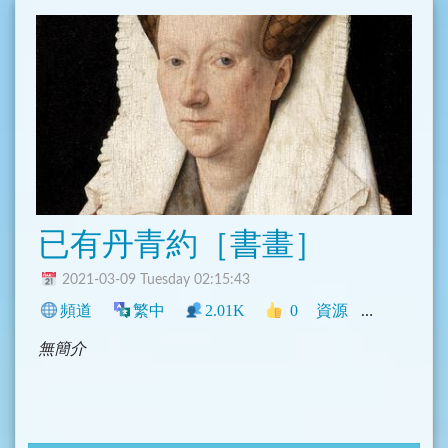
已有丹青約［書畫］
2021-03-09 Tuesday 02:15:43
頻道
繁中
2.01K
0
資源
中文圈
興
無簡介