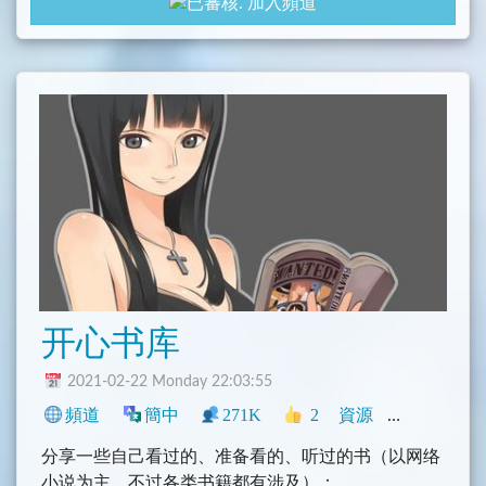
加入頻道
ANi API (anigamer): https://api.ani.rip/ani/api
ANi Music Bot Public: https://ani.rip/animusic
开心书库
2021-02-22 Monday 22:03:55
頻道
簡中
271K
2
資源
中文圈
興
分享一些自己看过的、准备看的、听过的书（以网络
小说为主，不过各类书籍都有涉及）；