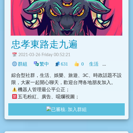
忠孝東路走九遍
2021-03-26 Friday 00:52:21
群組
繁中
631
0
生活
中文圈
臺灣
綜合型社群，生活、娛樂、旅遊、3C、時政話題不設
限，大家一起開心聊天，歡迎台灣各地朋友加入。
機器人管理最公平公正；
五毛粉紅、廣告、噁爛視圖；
語言包/導航索引/GIF貼圖
加入群組