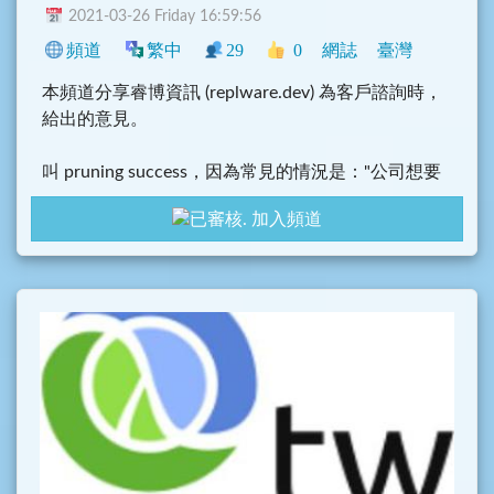
2021-03-26 Friday 16:59:56
頻道
繁中
29
0
網誌
臺灣
本頻道分享睿博資訊 (replware.dev) 為客戶諮詢時，
給出的意見。
叫 pruning success，因為常見的情況是："公司想要
成功 (success)，最先需要的行動，不是要多做事，而
加入頻道
是要先剪枝 (prune)"