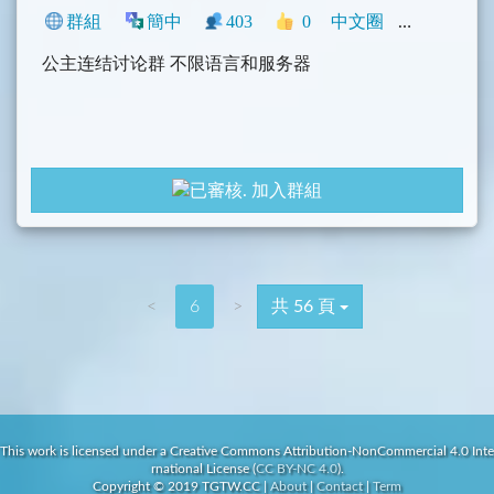
群組
簡中
403
0
中文圈
動漫
遊戲
公主连结讨论群 不限语言和服务器
加入群組
<
6
>
共 56 頁
This work is licensed under a Creative Commons Attribution-NonCommercial 4.0 Inte
rnational License (
CC BY-NC 4.0
).
Copyright © 2019 TGTW.CC
|
About
|
Contact
|
Term