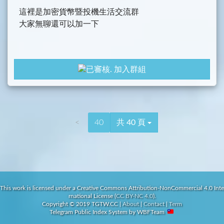
這裡是加密貨幣暨投機生活交流群
大家無聊還可以加一下
加入群組
<
40
共 40 頁
This work is licensed under a Creative Commons Attribution-NonCommercial 4.0 Inte
rnational License (
CC BY-NC 4.0
).
Copyright © 2019 TGTW.CC
|
About
|
Contact
|
Term
Telegram Public Index System
by WBFTeam