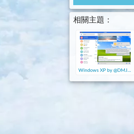
相關主題：
Windows XP by @DMJ_T
hemes.