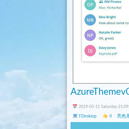
AzureThemev
2019-05-11 Saturday 21:09
TDesktop
0
亮色