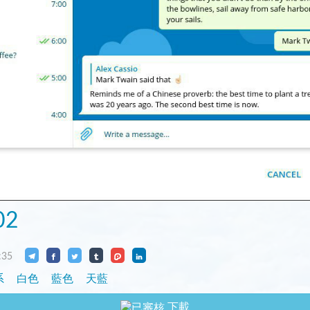
02
:35
系
白色
藍色
天藍
下載