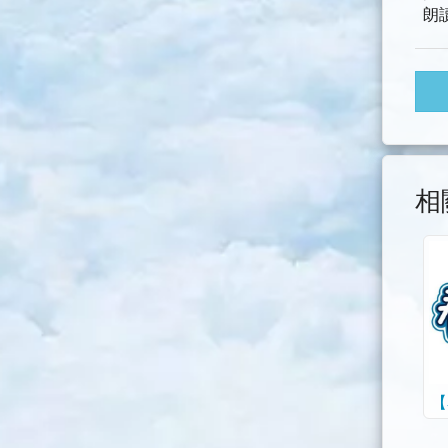
朗
相
【