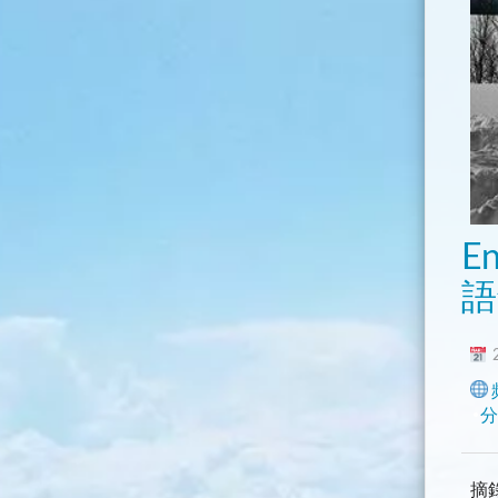
E
語
2
分
摘