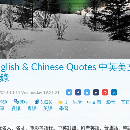
nglish & Chinese Quotes 中英
錄
020-10-14 Wednesday 19:21:21
頻道
繁中
5.62K
1
生活
中文圈
影音
其它
享
資訊
粵語
英語
學習
錄名人、名著、電影等語錄。中英對照。附帶英語、普通話、粵