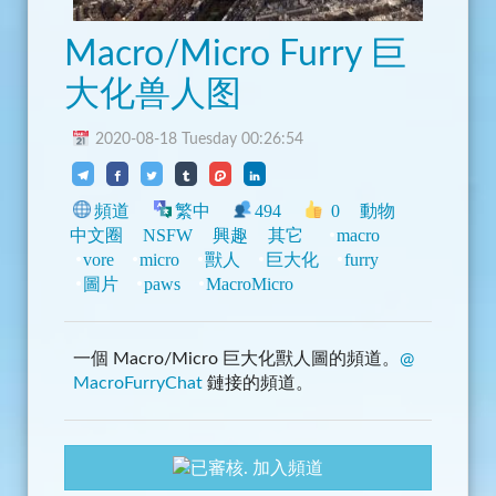
Macro/Micro Furry 巨
大化兽人图
2020-08-18 Tuesday 00:26:54
頻道
繁中
494
0
動物
中文圈
NSFW
興趣
其它
macro
vore
micro
獸人
巨大化
furry
圖片
paws
MacroMicro
一個 Macro/Micro 巨大化獸人圖的頻道。
@
MacroFurryChat
鏈接的頻道。
加入頻道