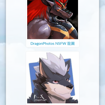
DragonPhotos NSFW 龍圖