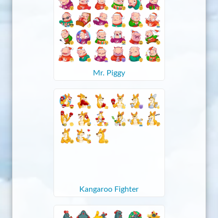
Mr. Piggy
Kangaroo Fighter