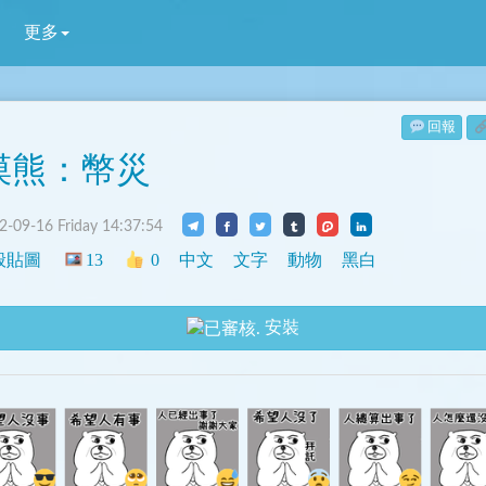
更多
回報
摸熊：幣災
-09-16 Friday 14:37:54
般貼圖
13
0
中文
文字
動物
黑白
安裝