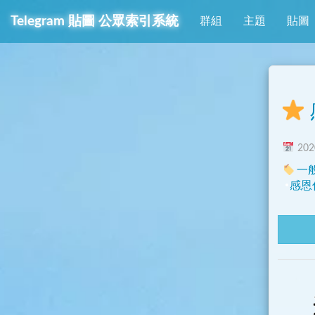
Telegram
貼圖
公眾索引系統
群組
主題
貼圖
2020
一
感恩