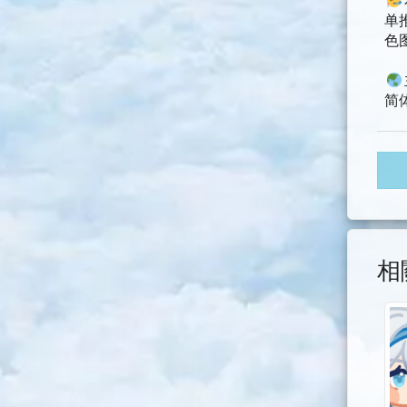
单
色
简体
相