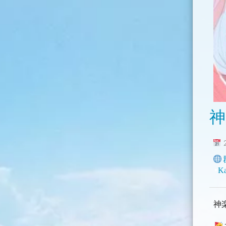
神
2
K
神楽