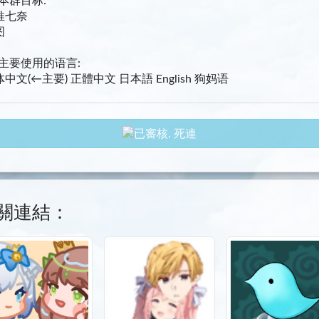
本群目标:
推七奈
图
主要使用的语言:
中文(←主要) 正體中文 日本語 English 狗妈语
死連
關連結：